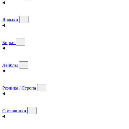
Ярлыки
Бирки
Лейблы
Резинка / Стропа
Составники