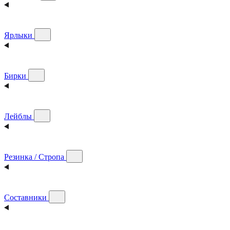
Ярлыки
Бирки
Лейблы
Резинка / Стропа
Составники