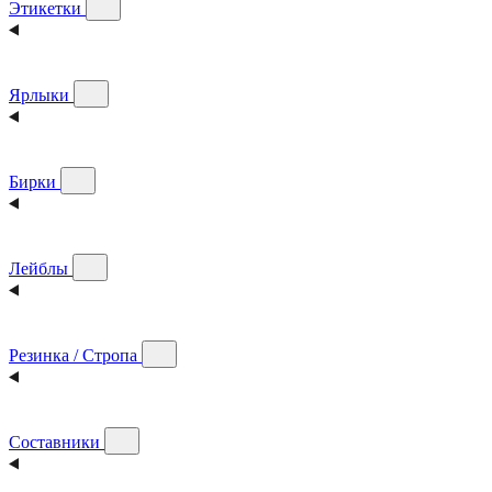
Этикетки
Ярлыки
Бирки
Лейблы
Резинка / Стропа
Составники