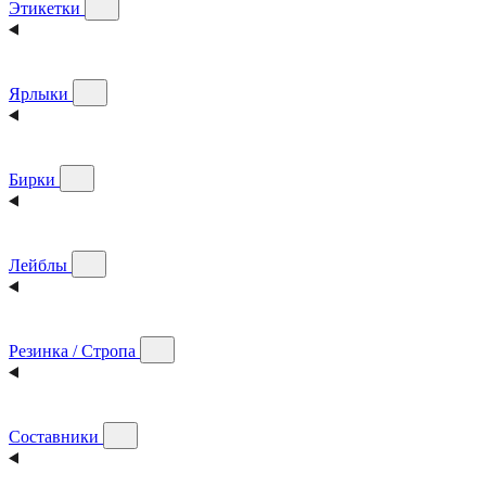
Этикетки
Ярлыки
Бирки
Лейблы
Резинка / Стропа
Составники