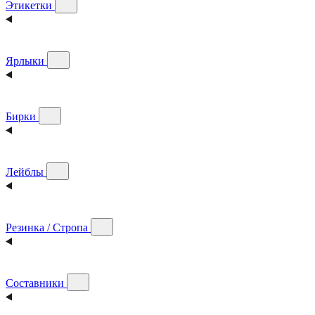
Этикетки
Ярлыки
Бирки
Лейблы
Резинка / Стропа
Составники