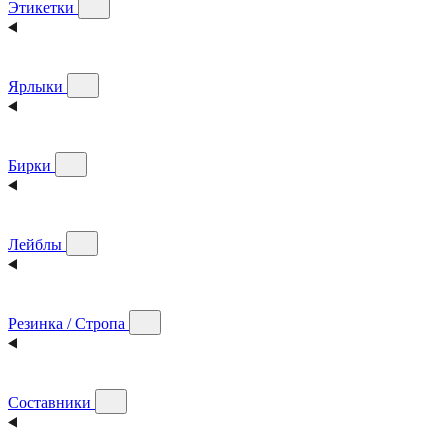
Этикетки
Ярлыки
Бирки
Лейблы
Резинка / Стропа
Составники