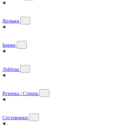
Ярлыки
Бирки
Лейблы
Резинка / Стропа
Составники