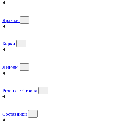
Ярлыки
Бирки
Лейблы
Резинка / Стропа
Составники