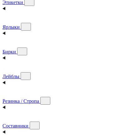
Этикетки
Ярлыки
Бирки
Лейблы
Резинка / Стропа
Составники