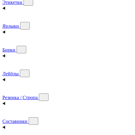
Этикетки
Ярлыки
Бирки
Лейблы
Резинка / Стропа
Составники