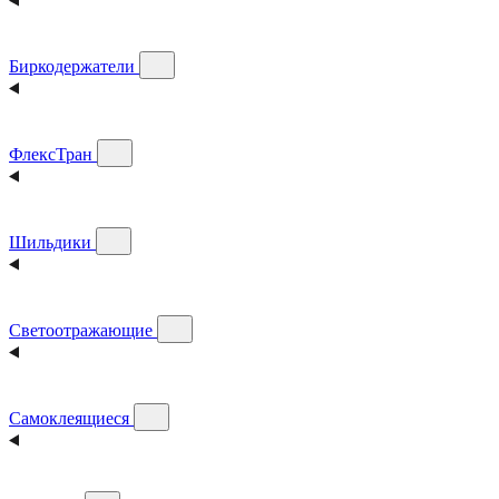
Биркодержатели
ФлексТран
Шильдики
Светоотражающие
Самоклеящиеся