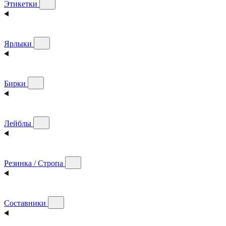
Этикетки
Ярлыки
Бирки
Лейблы
Резинка / Стропа
Составники