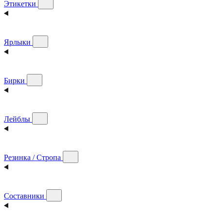
Этикетки
Ярлыки
Бирки
Лейблы
Резинка / Стропа
Составники