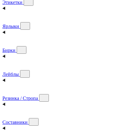
Этикетки
Ярлыки
Бирки
Лейблы
Резинка / Стропа
Составники