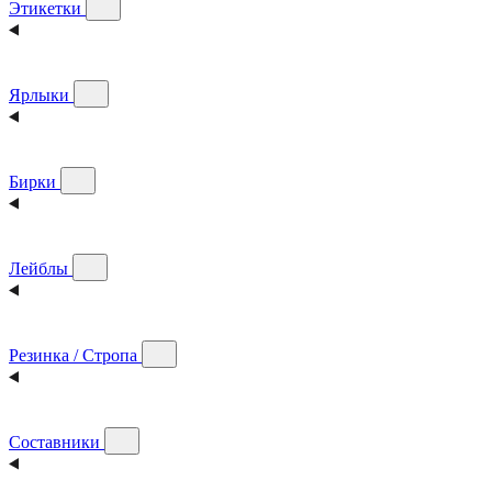
Этикетки
Ярлыки
Бирки
Лейблы
Резинка / Стропа
Составники