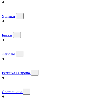
Ярлыки
Бирки
Лейблы
Резинка / Стропа
Составники