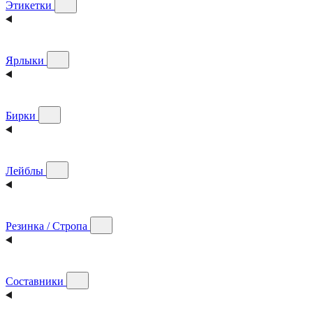
Этикетки
Ярлыки
Бирки
Лейблы
Резинка / Стропа
Составники