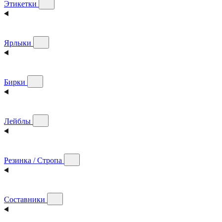
Этикетки
Ярлыки
Бирки
Лейблы
Резинка / Стропа
Составники