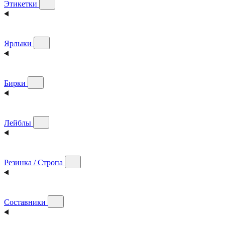
Этикетки
Ярлыки
Бирки
Лейблы
Резинка / Стропа
Составники