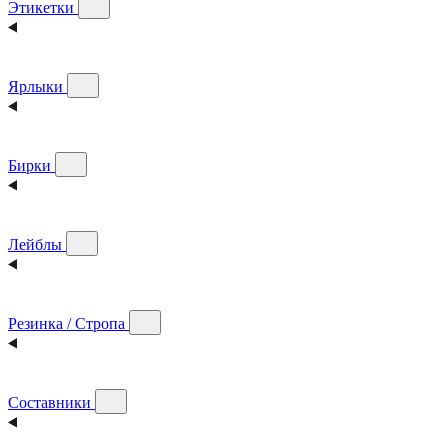
Этикетки
Ярлыки
Бирки
Лейблы
Резинка / Стропа
Составники