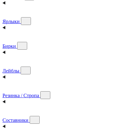
Ярлыки
Бирки
Лейблы
Резинка / Стропа
Составники