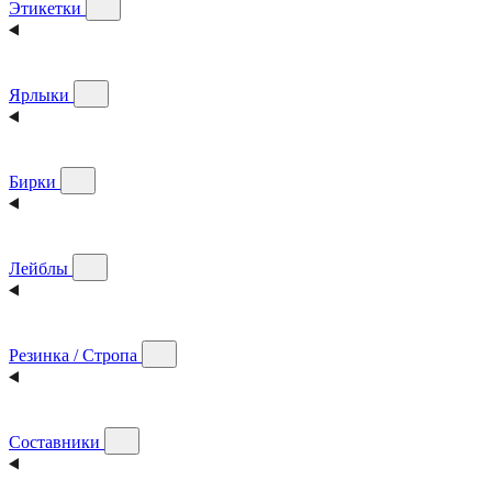
Этикетки
Ярлыки
Бирки
Лейблы
Резинка / Стропа
Составники