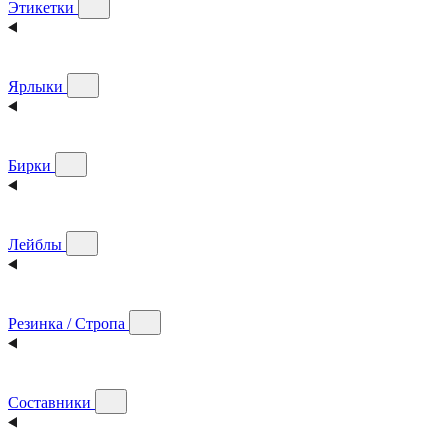
Этикетки
Ярлыки
Бирки
Лейблы
Резинка / Стропа
Составники