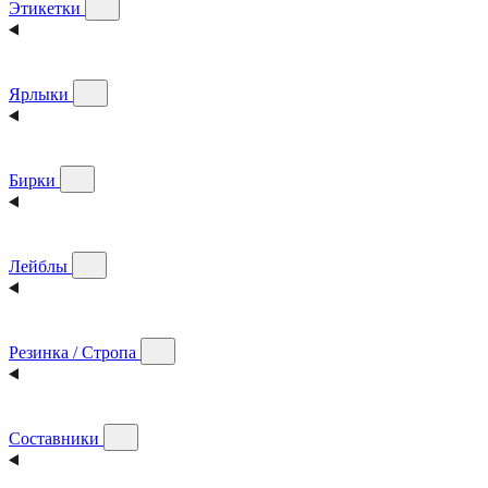
Этикетки
Ярлыки
Бирки
Лейблы
Резинка / Стропа
Составники