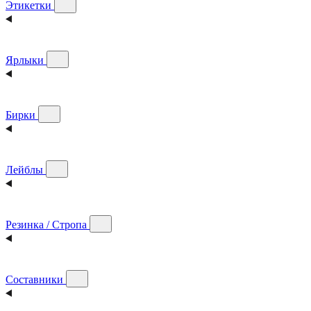
Этикетки
Ярлыки
Бирки
Лейблы
Резинка / Стропа
Составники