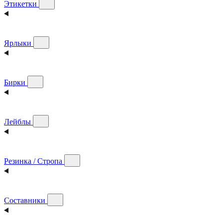
Этикетки
Ярлыки
Бирки
Лейблы
Резинка / Стропа
Составники