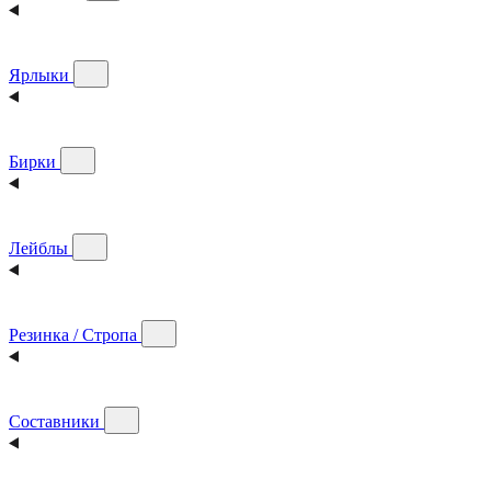
Ярлыки
Бирки
Лейблы
Резинка / Стропа
Составники