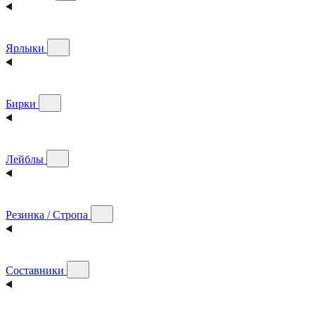
Ярлыки
Бирки
Лейблы
Резинка / Стропа
Составники