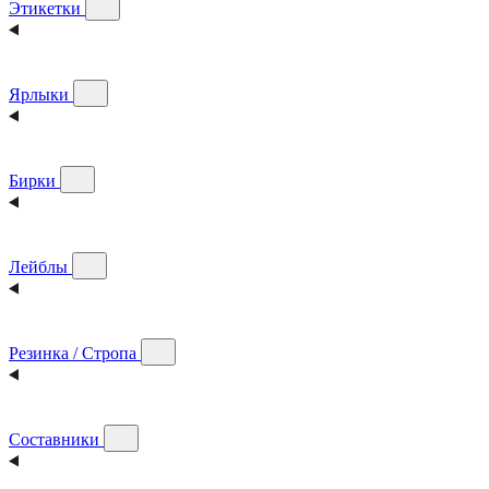
Этикетки
Ярлыки
Бирки
Лейблы
Резинка / Стропа
Составники