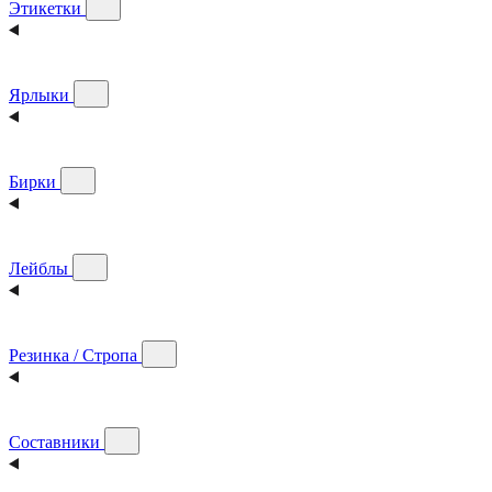
Этикетки
Ярлыки
Бирки
Лейблы
Резинка / Стропа
Составники