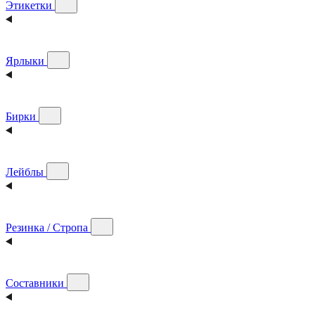
Этикетки
Ярлыки
Бирки
Лейблы
Резинка / Стропа
Составники