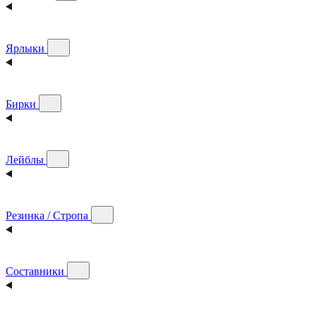
Ярлыки
Бирки
Лейблы
Резинка / Стропа
Составники