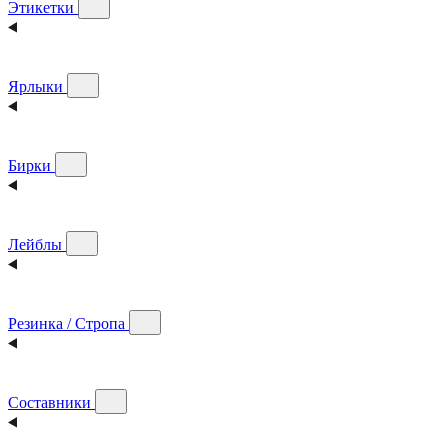
Этикетки
Ярлыки
Бирки
Лейблы
Резинка / Стропа
Составники