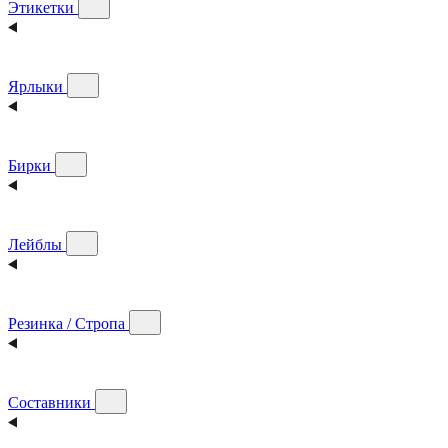
Этикетки
Ярлыки
Бирки
Лейблы
Резинка / Стропа
Составники