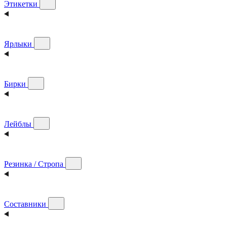
Этикетки
Ярлыки
Бирки
Лейблы
Резинка / Стропа
Составники