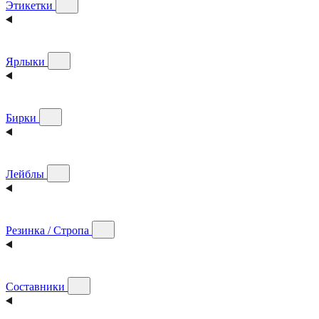
Этикетки
Ярлыки
Бирки
Лейблы
Резинка / Стропа
Составники