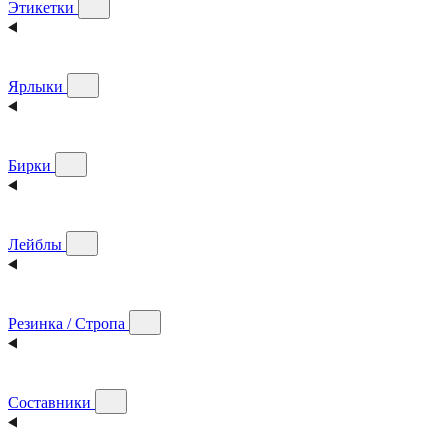
Этикетки
Ярлыки
Бирки
Лейблы
Резинка / Стропа
Составники