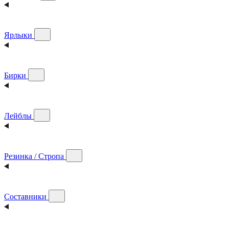
Ярлыки
Бирки
Лейблы
Резинка / Стропа
Составники