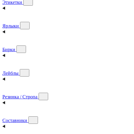
Этикетки
Ярлыки
Бирки
Лейблы
Резинка / Стропа
Составники