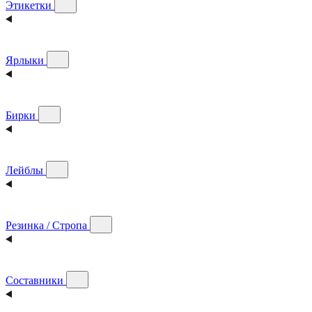
Этикетки
Ярлыки
Бирки
Лейблы
Резинка / Стропа
Составники