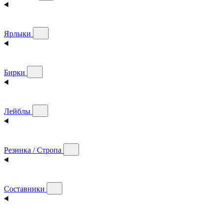
Ярлыки
Бирки
Лейблы
Резинка / Стропа
Составники