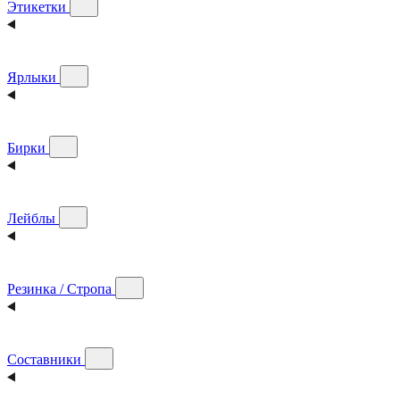
Этикетки
Ярлыки
Бирки
Лейблы
Резинка / Стропа
Составники