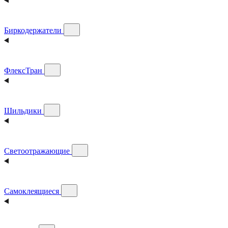
Биркодержатели
ФлексТран
Шильдики
Светоотражающие
Самоклеящиеся