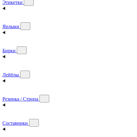
Этикетки
Ярлыки
Бирки
Лейблы
Резинка / Стропа
Составники