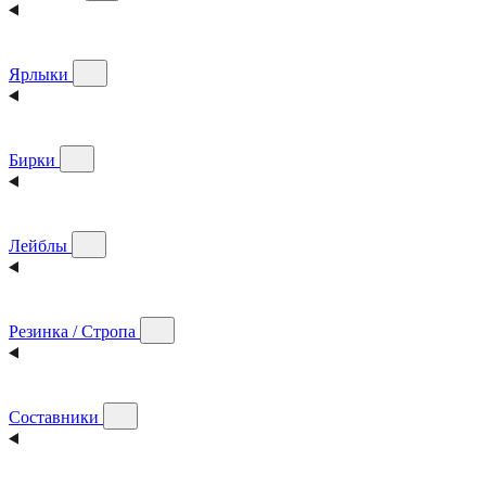
Ярлыки
Бирки
Лейблы
Резинка / Стропа
Составники