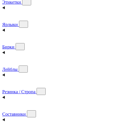
Этикетки
Ярлыки
Бирки
Лейблы
Резинка / Стропа
Составники