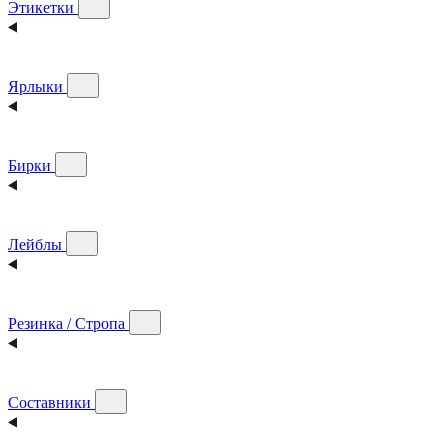
Этикетки
Ярлыки
Бирки
Лейблы
Резинка / Стропа
Составники