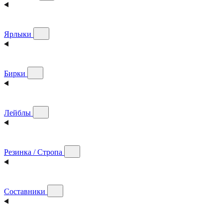
Ярлыки
Бирки
Лейблы
Резинка / Стропа
Составники