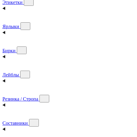
Этикетки
Ярлыки
Бирки
Лейблы
Резинка / Стропа
Составники