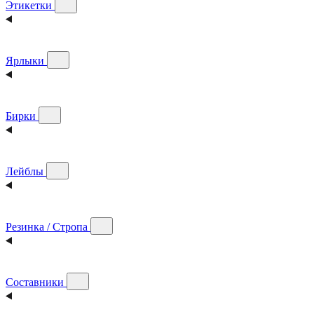
Этикетки
Ярлыки
Бирки
Лейблы
Резинка / Стропа
Составники