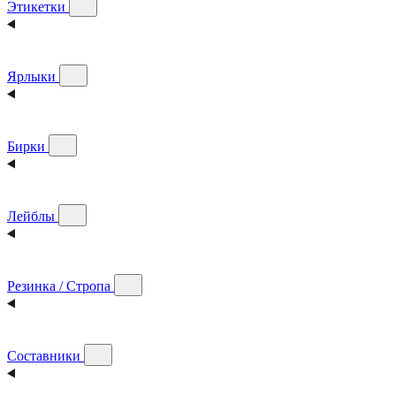
Этикетки
Ярлыки
Бирки
Лейблы
Резинка / Стропа
Составники