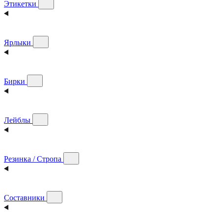
Этикетки
Ярлыки
Бирки
Лейблы
Резинка / Стропа
Составники